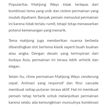
Popularitas Mahjong Ways tidak terlepas dari
kombinasi tema yang unik dan sistem permainan yang
mudah dipahami. Banyak pemain menyukai permainan
ini karena tidak terlalu rumit, tetapi tetap menawarkan
potensi kemenangan yang menarik.
Tema mahjong juga memberikan nuansa berbeda
dibandingkan slot bertema klasik seperti buah-buahan
atau angka. Dengan desain yang terinspirasi dari
budaya Asia, permainan ini terasa lebih artistik dan
elegan.
Selain itu, ritme permainan Mahjong Ways cenderung
cepat. Animasi yang responsif dan fitur cascade
membuat setiap putaran terasa aktif. Hal ini membuat
pemain tetap tertarik untuk melanjutkan permainan
karena selalu ada kemungkinan munculnya kombinasi