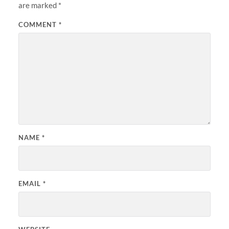
are marked
*
COMMENT
*
NAME
*
EMAIL
*