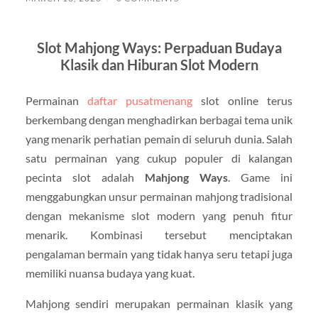
Slot Mahjong Ways: Perpaduan Budaya
Klasik dan Hiburan Slot Modern
Permainan
daftar pusatmenang
slot online terus
berkembang dengan menghadirkan berbagai tema unik
yang menarik perhatian pemain di seluruh dunia. Salah
satu permainan yang cukup populer di kalangan
pecinta slot adalah
Mahjong Ways
. Game ini
menggabungkan unsur permainan mahjong tradisional
dengan mekanisme slot modern yang penuh fitur
menarik. Kombinasi tersebut menciptakan
pengalaman bermain yang tidak hanya seru tetapi juga
memiliki nuansa budaya yang kuat.
Mahjong sendiri merupakan permainan klasik yang