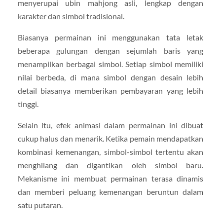
menyerupai ubin mahjong asli, lengkap dengan
karakter dan simbol tradisional.
Biasanya permainan ini menggunakan tata letak
beberapa gulungan dengan sejumlah baris yang
menampilkan berbagai simbol. Setiap simbol memiliki
nilai berbeda, di mana simbol dengan desain lebih
detail biasanya memberikan pembayaran yang lebih
tinggi.
Selain itu, efek animasi dalam permainan ini dibuat
cukup halus dan menarik. Ketika pemain mendapatkan
kombinasi kemenangan, simbol-simbol tertentu akan
menghilang dan digantikan oleh simbol baru.
Mekanisme ini membuat permainan terasa dinamis
dan memberi peluang kemenangan beruntun dalam
satu putaran.