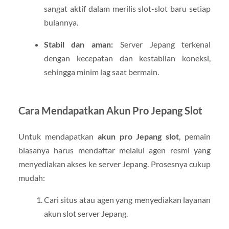
sangat aktif dalam merilis slot-slot baru setiap
bulannya.
Stabil dan aman:
Server Jepang terkenal
dengan kecepatan dan kestabilan koneksi,
sehingga minim lag saat bermain.
Cara Mendapatkan Akun Pro Jepang Slot
Untuk mendapatkan
akun pro Jepang slot
, pemain
biasanya harus mendaftar melalui agen resmi yang
menyediakan akses ke server Jepang. Prosesnya cukup
mudah:
Cari situs atau agen yang menyediakan layanan
akun slot server Jepang.