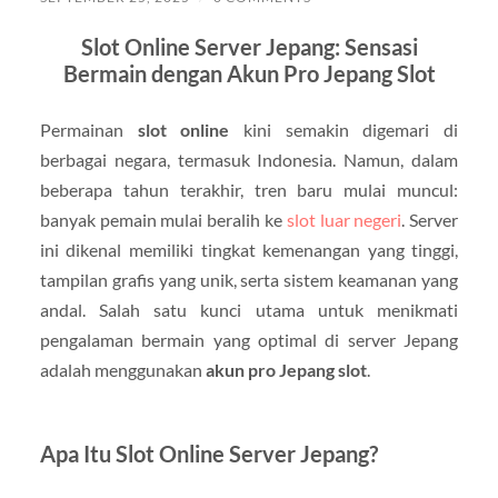
Slot Online Server Jepang: Sensasi
Bermain dengan Akun Pro Jepang Slot
Permainan
slot online
kini semakin digemari di
berbagai negara, termasuk Indonesia. Namun, dalam
beberapa tahun terakhir, tren baru mulai muncul:
banyak pemain mulai beralih ke
slot luar negeri
. Server
ini dikenal memiliki tingkat kemenangan yang tinggi,
tampilan grafis yang unik, serta sistem keamanan yang
andal. Salah satu kunci utama untuk menikmati
pengalaman bermain yang optimal di server Jepang
adalah menggunakan
akun pro Jepang slot
.
Apa Itu Slot Online Server Jepang?