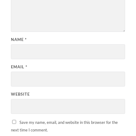
NAME
*
EMAIL
*
WEBSITE
Save my name, email, and website in this browser for the
next time I comment.