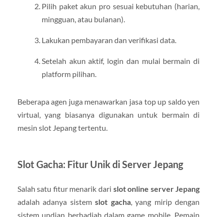
Pilih paket akun pro sesuai kebutuhan (harian,
mingguan, atau bulanan).
Lakukan pembayaran dan verifikasi data.
Setelah akun aktif, login dan mulai bermain di
platform pilihan.
Beberapa agen juga menawarkan jasa top up saldo yen
virtual, yang biasanya digunakan untuk bermain di
mesin slot Jepang tertentu.
Slot Gacha: Fitur Unik di Server Jepang
Salah satu fitur menarik dari
slot online server Jepang
adalah adanya sistem
slot gacha
, yang mirip dengan
sistem undian berhadiah dalam game mobile. Pemain