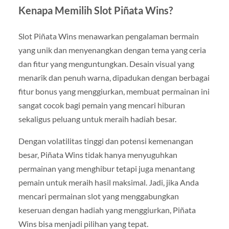
Kenapa Memilih Slot Piñata Wins?
Slot Piñata Wins menawarkan pengalaman bermain
yang unik dan menyenangkan dengan tema yang ceria
dan fitur yang menguntungkan. Desain visual yang
menarik dan penuh warna, dipadukan dengan berbagai
fitur bonus yang menggiurkan, membuat permainan ini
sangat cocok bagi pemain yang mencari hiburan
sekaligus peluang untuk meraih hadiah besar.
Dengan volatilitas tinggi dan potensi kemenangan
besar, Piñata Wins tidak hanya menyuguhkan
permainan yang menghibur tetapi juga menantang
pemain untuk meraih hasil maksimal. Jadi, jika Anda
mencari permainan slot yang menggabungkan
keseruan dengan hadiah yang menggiurkan, Piñata
Wins bisa menjadi pilihan yang tepat.