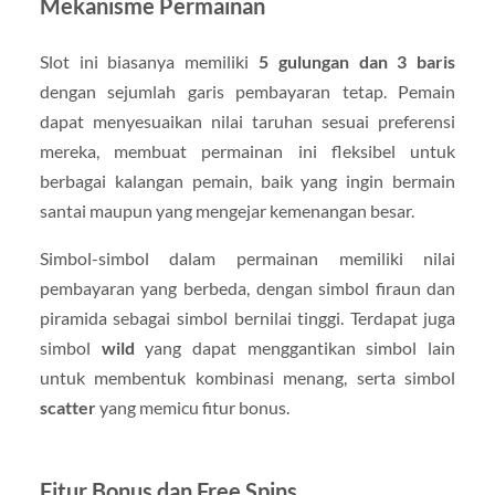
Mekanisme Permainan
Slot ini biasanya memiliki
5 gulungan dan 3 baris
dengan sejumlah garis pembayaran tetap. Pemain
dapat menyesuaikan nilai taruhan sesuai preferensi
mereka, membuat permainan ini fleksibel untuk
berbagai kalangan pemain, baik yang ingin bermain
santai maupun yang mengejar kemenangan besar.
Simbol-simbol dalam permainan memiliki nilai
pembayaran yang berbeda, dengan simbol firaun dan
piramida sebagai simbol bernilai tinggi. Terdapat juga
simbol
wild
yang dapat menggantikan simbol lain
untuk membentuk kombinasi menang, serta simbol
scatter
yang memicu fitur bonus.
Fitur Bonus dan Free Spins