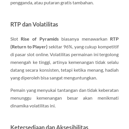
pengganda, atau putaran gratis tambahan.
RTP dan Volatilitas
Slot
Rise of Pyramids
biasanya menawarkan
RTP
(Return to Player)
sekitar 96%, yang cukup kompetitif
di pasar slot online. Volatilitas permainan ini tergolong
menengah ke tinggi, artinya kemenangan tidak selalu
datang secara konsisten, tetapi ketika menang, hadiah
yang diperoleh bisa sangat menguntungkan.
Pemain yang menyukai tantangan dan tidak keberatan
menunggu kemenangan besar akan menikmati
dinamika volatilitas ini.
Ketersediaan dan Aksesibilitas