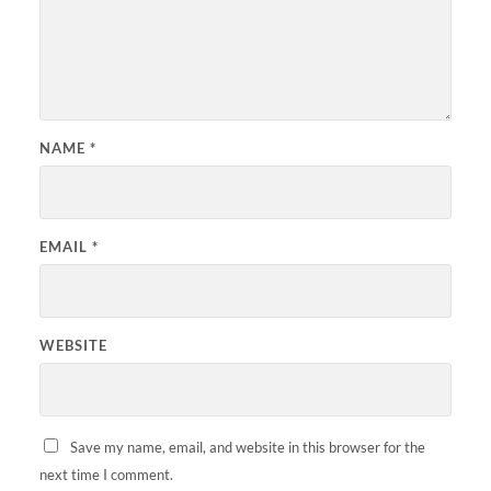
NAME
*
EMAIL
*
WEBSITE
Save my name, email, and website in this browser for the
next time I comment.