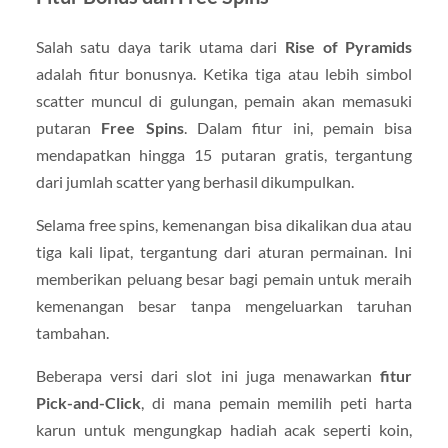
Salah satu daya tarik utama dari
Rise of Pyramids
adalah fitur bonusnya. Ketika tiga atau lebih simbol
scatter muncul di gulungan, pemain akan memasuki
putaran
Free Spins
. Dalam fitur ini, pemain bisa
mendapatkan hingga 15 putaran gratis, tergantung
dari jumlah scatter yang berhasil dikumpulkan.
Selama free spins, kemenangan bisa dikalikan dua atau
tiga kali lipat, tergantung dari aturan permainan. Ini
memberikan peluang besar bagi pemain untuk meraih
kemenangan besar tanpa mengeluarkan taruhan
tambahan.
Beberapa versi dari slot ini juga menawarkan
fitur
Pick-and-Click
, di mana pemain memilih peti harta
karun untuk mengungkap hadiah acak seperti koin,