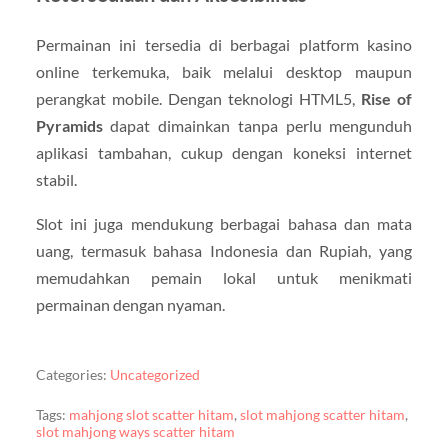
Permainan ini tersedia di berbagai platform kasino
online terkemuka, baik melalui desktop maupun
perangkat mobile. Dengan teknologi HTML5,
Rise of
Pyramids
dapat dimainkan tanpa perlu mengunduh
aplikasi tambahan, cukup dengan koneksi internet
stabil.
Slot ini juga mendukung berbagai bahasa dan mata
uang, termasuk bahasa Indonesia dan Rupiah, yang
memudahkan pemain lokal untuk menikmati
permainan dengan nyaman.
Categories:
Uncategorized
Tags:
mahjong slot scatter hitam
,
slot mahjong scatter hitam
,
slot mahjong ways scatter hitam