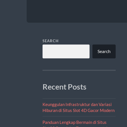
SEARCH
Search
Recent Posts
Keunggulan Infrastruktur dan Variasi
Hiburan di Situs Slot 4D Gacor Modern
Panduan Lengkap Bermain di Situs