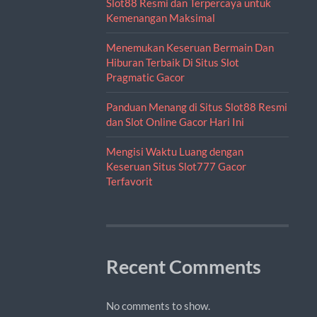
Slot88 Resmi dan Terpercaya untuk
Kemenangan Maksimal
Menemukan Keseruan Bermain Dan
Hiburan Terbaik Di Situs Slot
Pragmatic Gacor
Panduan Menang di Situs Slot88 Resmi
dan Slot Online Gacor Hari Ini
Mengisi Waktu Luang dengan
Keseruan Situs Slot777 Gacor
Terfavorit
Recent Comments
No comments to show.