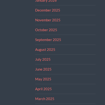
January 2026
December 2025
November 2025
October 2025
September 2025
August 2025
July 2025
June 2025
May 2025
April 2025
March 2025