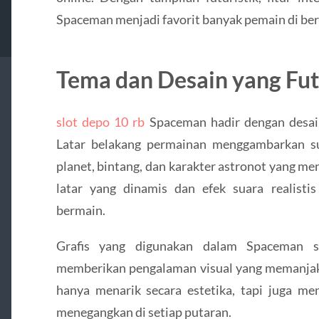
Spaceman menjadi favorit banyak pemain di berb
Tema dan Desain yang Fut
slot depo 10 rb
Spaceman hadir dengan desain
Latar belakang permainan menggambarkan su
planet, bintang, dan karakter astronot yang me
latar yang dinamis dan efek suara realist
bermain.
Grafis yang digunakan dalam Spaceman s
memberikan pengalaman visual yang memanjaka
hanya menarik secara estetika, tapi juga me
menegangkan di setiap putaran.