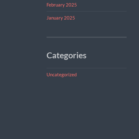
February 2025
January 2025
Categories
Uncategorized