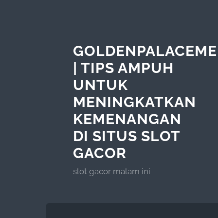
GOLDENPALACEM
| TIPS AMPUH
UNTUK
MENINGKATKAN
KEMENANGAN
DI SITUS SLOT
GACOR
slot gacor malam ini