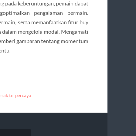
ung pada keberuntungan, pemain dapat
goptimalkan pengalaman bermain.
rmain, serta memanfaatkan fitur buy
in dalam mengelola modal. Mengamati
t memberi gambaran tentang momentum
entu.
perak terpercaya