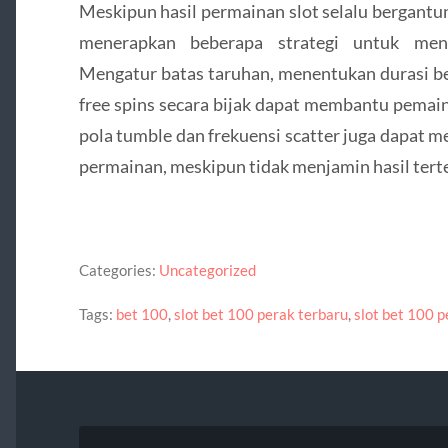
Meskipun hasil permainan slot selalu bergant
menerapkan beberapa strategi untuk men
Mengatur batas taruhan, menentukan durasi be
free spins secara bijak dapat membantu pema
pola tumble dan frekuensi scatter juga dapa
permainan, meskipun tidak menjamin hasil tert
Categories:
Uncategorized
Tags:
bet 100
,
slot bet 100 perak terbaru
,
slot bet 100 