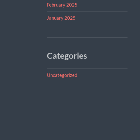
February 2025
January 2025
Categories
Uncategorized