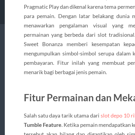
Pragmatic Play dan dikenal karena tema perme
para pemain. Dengan latar belakang dunia ma
menawarkan pengalaman visual yang me
permainan yang berbeda dari slot tradision
Sweet Bonanza memberi kesempatan kep
mengumpulkan simbol-simbol serupa dalam k
pembayaran. Fitur inilah yang membuat pe
menarik bagi berbagai jenis pemain.
Fitur Permainan dan Mek
Salah satu daya tarik utama dari
slot depo 10 r
Tumble Feature
. Ketika pemain mendapatkan k
tersebut akan hilang dan digantikan oleh sim