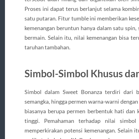
Proses ini dapat terus berlanjut selama komb
satu putaran. Fitur tumble ini memberikan k
kemenangan beruntun hanya dalam satu spin,
bermain. Selain itu, nilai kemenangan bisa t
taruhan tambahan.
Simbol-Simbol Khusus dan
Simbol dalam Sweet Bonanza terdiri dari b
semangka, hingga permen warna-warni dengan n
biasanya berupa permen berbentuk hati dan 
tinggi. Pemahaman terhadap nilai simbo
memperkirakan potensi kemenangan. Selain it