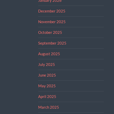
January 2026
December 2025
November 2025
October 2025
September 2025
August 2025
July 2025
June 2025
May 2025
April 2025
March 2025