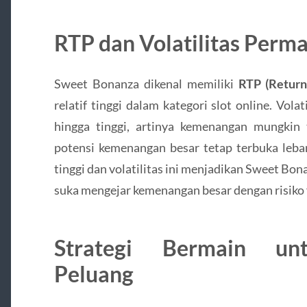
RTP dan Volatilitas Perm
Sweet Bonanza dikenal memiliki
RTP (Return
relatif tinggi dalam kategori slot online. Vol
hingga tinggi, artinya kemenangan mungkin 
potensi kemenangan besar tetap terbuka leba
tinggi dan volatilitas ini menjadikan Sweet Bo
suka mengejar kemenangan besar dengan risiko
Strategi Bermain un
Peluang