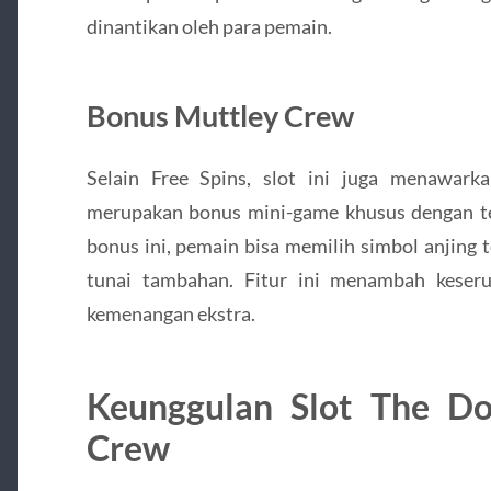
dinantikan oleh para pemain.
Bonus Muttley Crew
Selain Free Spins, slot ini juga menawark
merupakan bonus mini-game khusus dengan te
bonus ini, pemain bisa memilih simbol anjing
tunai tambahan. Fitur ini menambah keser
kemenangan ekstra.
Keunggulan Slot The D
Crew