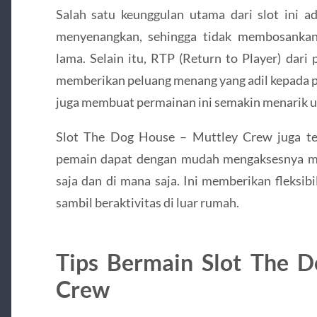
Salah satu keunggulan utama dari slot ini a
menyenangkan, sehingga tidak membosanka
lama. Selain itu, RTP (Return to Player) dari
memberikan peluang menang yang adil kepada pe
juga membuat permainan ini semakin menarik u
Slot The Dog House – Muttley Crew juga ter
pemain dapat dengan mudah mengaksesnya me
saja dan di mana saja. Ini memberikan fleksib
sambil beraktivitas di luar rumah.
Tips Bermain Slot The 
Crew