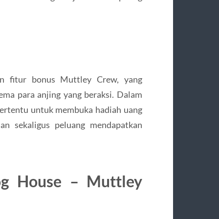
an fitur bonus Muttley Crew, yang
ma para anjing yang beraksi. Dalam
 tertentu untuk membuka hadiah uang
uan sekaligus peluang mendapatkan
og House – Muttley