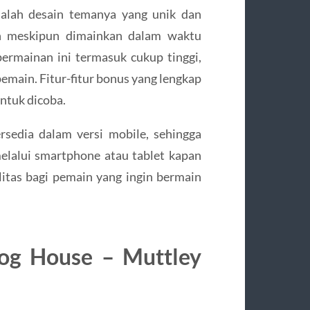
dalah desain temanya yang unik dan
n meskipun dimainkan dalam waktu
 permainan ini termasuk cukup tinggi,
main. Fitur-fitur bonus yang lengkap
ntuk dicoba.
sedia dalam versi mobile, sehingga
lalui smartphone atau tablet kapan
ilitas bagi pemain yang ingin bermain
Dog House – Muttley