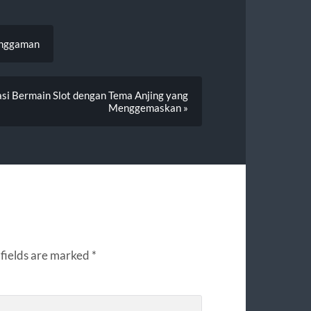
Genggaman
si Bermain Slot dengan Tema Anjing yang
Menggemaskan »
fields are marked
*