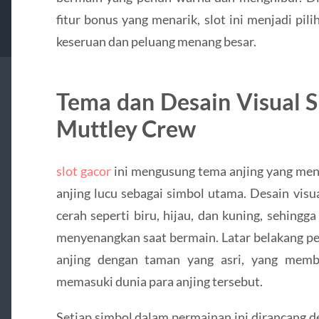
fitur bonus yang menarik, slot ini menjadi pil
keseruan dan peluang menang besar.
Tema dan Desain Visual S
Muttley Crew
slot gacor
ini mengusung tema anjing yang men
anjing lucu sebagai simbol utama. Desain vis
cerah seperti biru, hijau, dan kuning, sehing
menyenangkan saat bermain. Latar belakang 
anjing dengan taman yang asri, yang memb
memasuki dunia para anjing tersebut.
Setiap simbol dalam permainan ini dirancang de