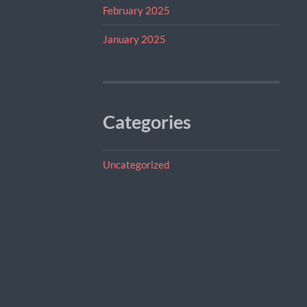
February 2025
January 2025
Categories
Uncategorized