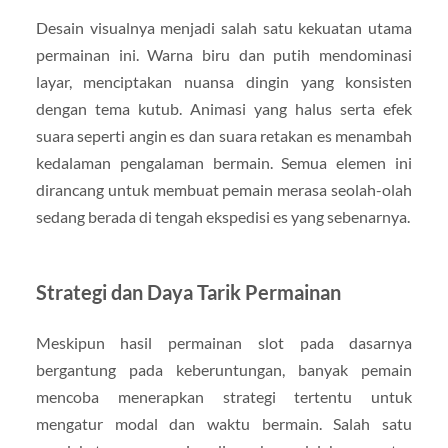
Desain visualnya menjadi salah satu kekuatan utama
permainan ini. Warna biru dan putih mendominasi
layar, menciptakan nuansa dingin yang konsisten
dengan tema kutub. Animasi yang halus serta efek
suara seperti angin es dan suara retakan es menambah
kedalaman pengalaman bermain. Semua elemen ini
dirancang untuk membuat pemain merasa seolah-olah
sedang berada di tengah ekspedisi es yang sebenarnya.
Strategi dan Daya Tarik Permainan
Meskipun hasil permainan slot pada dasarnya
bergantung pada keberuntungan, banyak pemain
mencoba menerapkan strategi tertentu untuk
mengatur modal dan waktu bermain. Salah satu