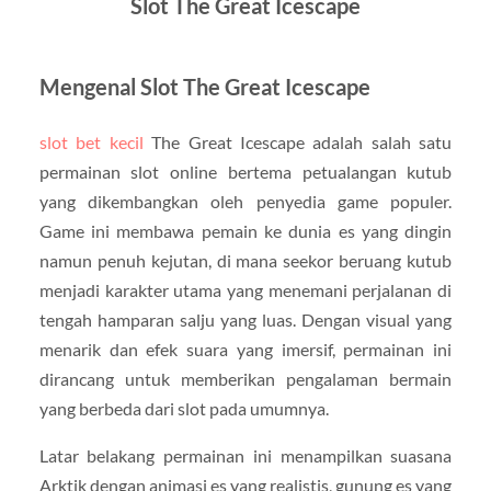
Slot The Great Icescape
Mengenal Slot The Great Icescape
slot bet kecil
The Great Icescape adalah salah satu
permainan slot online bertema petualangan kutub
yang dikembangkan oleh penyedia game populer.
Game ini membawa pemain ke dunia es yang dingin
namun penuh kejutan, di mana seekor beruang kutub
menjadi karakter utama yang menemani perjalanan di
tengah hamparan salju yang luas. Dengan visual yang
menarik dan efek suara yang imersif, permainan ini
dirancang untuk memberikan pengalaman bermain
yang berbeda dari slot pada umumnya.
Latar belakang permainan ini menampilkan suasana
Arktik dengan animasi es yang realistis, gunung es yang