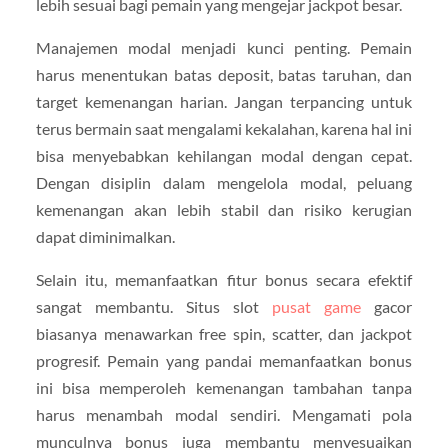
lebih sesuai bagi pemain yang mengejar jackpot besar.
Manajemen modal menjadi kunci penting. Pemain
harus menentukan batas deposit, batas taruhan, dan
target kemenangan harian. Jangan terpancing untuk
terus bermain saat mengalami kekalahan, karena hal ini
bisa menyebabkan kehilangan modal dengan cepat.
Dengan disiplin dalam mengelola modal, peluang
kemenangan akan lebih stabil dan risiko kerugian
dapat diminimalkan.
Selain itu, memanfaatkan fitur bonus secara efektif
sangat membantu. Situs slot
pusat game
gacor
biasanya menawarkan free spin, scatter, dan jackpot
progresif. Pemain yang pandai memanfaatkan bonus
ini bisa memperoleh kemenangan tambahan tanpa
harus menambah modal sendiri. Mengamati pola
munculnya bonus juga membantu menyesuaikan