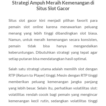
Strategi Ampuh Meraih Kemenangan di
Situs Slot Gacor
Situs slot gacor kini menjadi pilihan favorit para
pemain slot online karena menawarkan peluang
menang yang lebih tinggi dibandingkan slot biasa.
Namun, untuk meraih kemenangan secara konsisten,
pemain tidak bisa hanya mengandalkan
keberuntungan. Dibutuhkan strategi yang tepat agar
setiap putaran bisa mendatangkan hasil optimal.
Salah satu strategi utama adalah memilih slot dengan
RTP (Return to Player) tinggi. Mesin dengan RTP tinggi
memberikan peluang kemenangan jangka panjang
yang lebih besar. Selain itu, perhatikan volatilitas slot:
volatilitas rendah cocok bagi pemain yang mengincar
kemenangan kecil rutin, sedangkan volatilitas tinggi