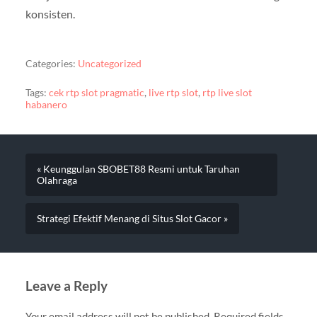
konsisten.
Categories:
Uncategorized
Tags:
cek rtp slot pragmatic
,
live rtp slot
,
rtp live slot
habanero
« Keunggulan SBOBET88 Resmi untuk Taruhan
Olahraga
Strategi Efektif Menang di Situs Slot Gacor »
Leave a Reply
Your email address will not be published.
Required fields