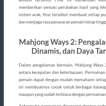
memberikan sensasi perubahan hasil yang leb
sistem acak, fitur tersebut membuat setiap p
dan menjaga rasa penasaran pemain tetap tinggi
Mahjong Ways 2: Pengala
Dinamis, dan Daya Tar
Dalam pengalaman bermain, Mahjong Ways 
antara kecepatan dan keterbacaan. Permainan t
pemain dapat dengan mudah memahami setiap p
ini membuatnya cocok untuk berbagai kalan
maupun yang sudah terbiasa dengan permainan d
Antarmuka permainan dirancang dengan sede