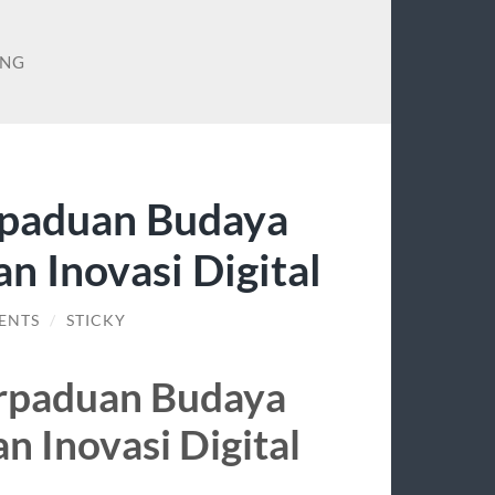
NG
rpaduan Budaya
n Inovasi Digital
ENTS
/
STICKY
rpaduan Budaya
n Inovasi Digital