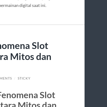
ermainan digital saat ini.
nomena Slot
ra Mitos dan
MENTS
/
STICKY
Fenomena Slot
tara Mitos dan