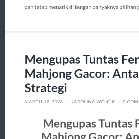
dan tetap menarik di tengah banyaknya pilihan p
Mengupas Tuntas Fe
Mahjong Gacor: Anta
Strategi
MARCH 12, 2026
/
KAROLINA WÓJCIK
/
0 COM
Mengupas Tuntas 
Mahjong Gacor: An