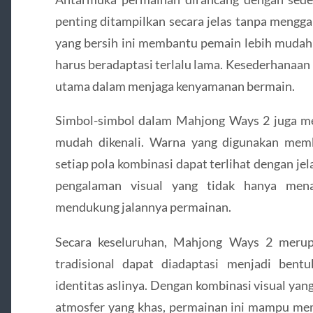
penting ditampilkan secara jelas tanpa mengg
yang bersih ini membantu pemain lebih mudah
harus beradaptasi terlalu lama. Kesederhanaan 
utama dalam menjaga kenyamanan bermain.
Simbol-simbol dalam Mahjong Ways 2 juga mem
mudah dikenali. Warna yang digunakan memb
setiap pola kombinasi dapat terlihat dengan j
pengalaman visual yang tidak hanya menar
mendukung jalannya permainan.
Secara keseluruhan, Mahjong Ways 2 meru
tradisional dapat diadaptasi menjadi bent
identitas aslinya. Dengan kombinasi visual yan
atmosfer yang khas, permainan ini mampu me