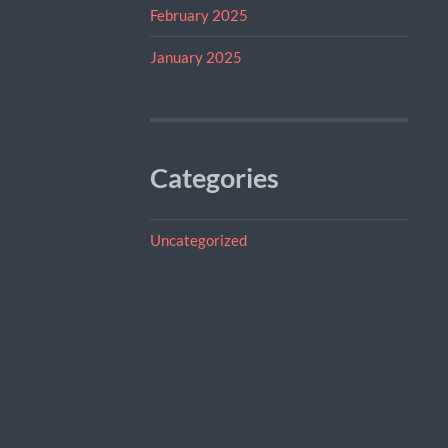
February 2025
January 2025
Categories
Uncategorized