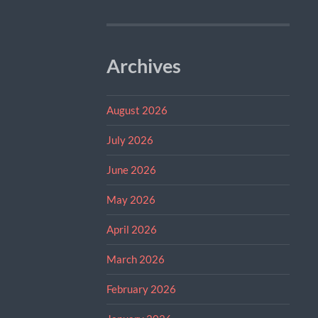
Archives
August 2026
July 2026
June 2026
May 2026
April 2026
March 2026
February 2026