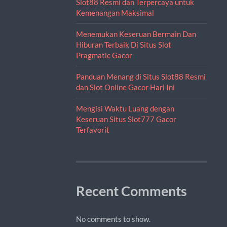
Slot88 Resmi dan Terpercaya untuk
Kemenangan Maksimal
Menemukan Keseruan Bermain Dan
Hiburan Terbaik Di Situs Slot
Pragmatic Gacor
Panduan Menang di Situs Slot88 Resmi
dan Slot Online Gacor Hari Ini
Mengisi Waktu Luang dengan
Keseruan Situs Slot777 Gacor
Terfavorit
Recent Comments
No comments to show.