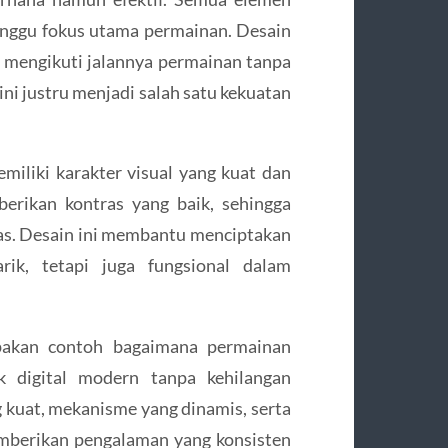
anggu fokus utama permainan. Desain
 mengikuti jalannya permainan tanpa
ini justru menjadi salah satu kekuatan
iliki karakter visual yang kuat dan
erikan kontras yang baik, sehingga
elas. Desain ini membantu menciptakan
ik, tetapi juga fungsional dalam
pakan contoh bagaimana permainan
uk digital modern tanpa kehilangan
g kuat, mekanisme yang dinamis, serta
mberikan pengalaman yang konsisten