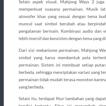
Selain aspek visual, Mahjong Ways 2 juga
memperkuat suasana permainan. Musik lat
atmosfer khas yang sesuai dengan tema bud
muncul saat simbol berubah atau berpinda
pengalaman bermain. Kombinasi audio dan v
lebih imersif dan konsisten dengan tema yang 
Dari sisi mekanisme permainan, Mahjong Wa
simbol yang harus membentuk pola tertent
permainan. Sistem ini membuat setiap putar
berbeda, sehingga menciptakan variasi yang te
permainan tidak mudah terasa monoton karena
yang berbeda.
Selain itu, terdapat fitur tambahan yang dap
kondisi tertentu. Fitur ini menambah el