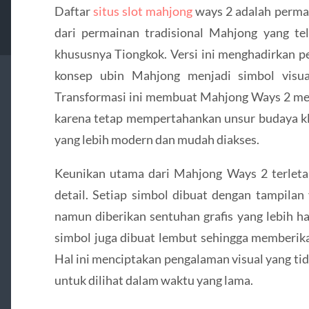
Daftar
situs slot mahjong
ways 2 adalah permai
dari permainan tradisional Mahjong yang tel
khususnya Tiongkok. Versi ini menghadirkan
konsep ubin Mahjong menjadi simbol visua
Transformasi ini membuat Mahjong Ways 2 men
karena tetap mempertahankan unsur budaya kl
yang lebih modern dan mudah diakses.
Keunikan utama dari Mahjong Ways 2 terletak
detail. Setiap simbol dibuat dengan tampilan
namun diberikan sentuhan grafis yang lebih h
simbol juga dibuat lembut sehingga memberika
Hal ini menciptakan pengalaman visual yang ti
untuk dilihat dalam waktu yang lama.