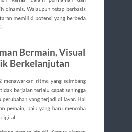
ih dinamis. Walaupun tetap berbasis
utaran memiliki potensi yang berbeda
.
man Bermain, Visual
ik Berkelanjutan
2 menawarkan ritme yang seimbang
idak berjalan terlalu cepat sehingga
erubahan yang terjadi di layar. Hal
gan pemain, baik yang baru mencoba
igital.
rhana namun efektif. Semua elemen