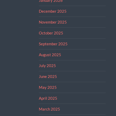
January 2026
December 2025
November 2025
October 2025
September 2025
August 2025
July 2025
June 2025
May 2025
April 2025
March 2025