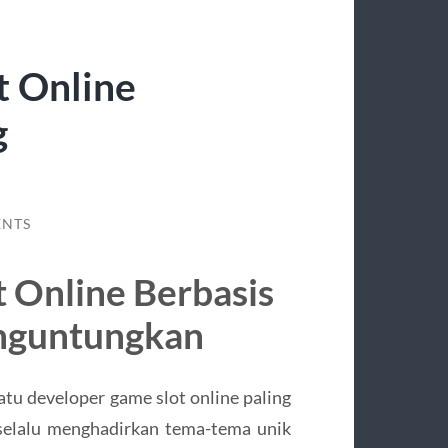
t Online
g
ENTS
t Online Berbasis
nguntungkan
atu developer game slot online paling
a selalu menghadirkan tema-tema unik