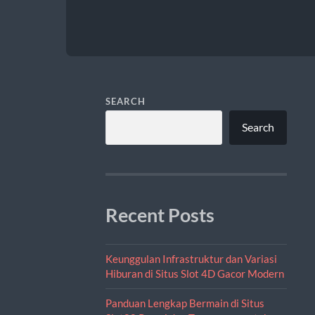
SEARCH
Search
Recent Posts
Keunggulan Infrastruktur dan Variasi
Hiburan di Situs Slot 4D Gacor Modern
Panduan Lengkap Bermain di Situs