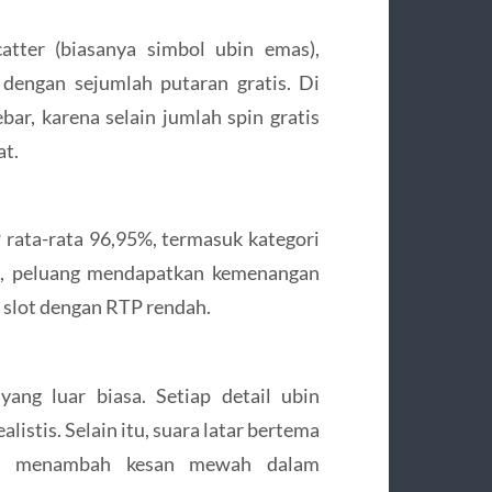
tter (biasanya simbol ubin emas),
dengan sejumlah putaran gratis. Di
bar, karena selain jumlah spin gratis
at.
 rata-rata 96,95%, termasuk kategori
nya, peluang mendapatkan kemenangan
n slot dengan RTP rendah.
yang luar biasa. Setiap detail ubin
listis. Selain itu, suara latar bertema
gan menambah kesan mewah dalam