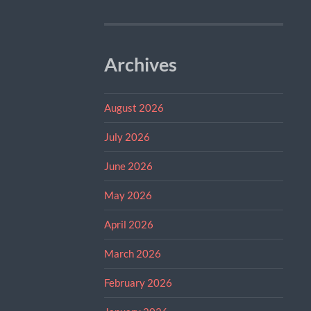
Archives
August 2026
July 2026
June 2026
May 2026
April 2026
March 2026
February 2026