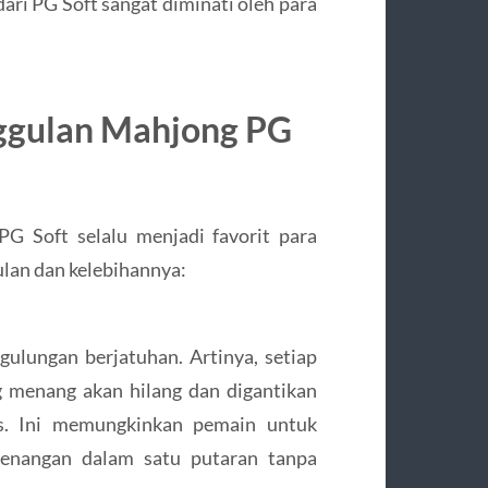
ri PG Soft sangat diminati oleh para
nggulan Mahjong PG
G Soft selalu menjadi favorit para
ulan dan kelebihannya:
lungan berjatuhan. Artinya, setiap
g menang akan hilang dan digantikan
as. Ini memungkinkan pemain untuk
enangan dalam satu putaran tanpa