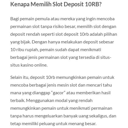
Kenapa Memilih Slot Deposit 10RB?
Bagi pemain pemula atau mereka yang ingin mencoba
permainan slot tanpa risiko besar, memilih slot dengan
deposit rendah seperti slot deposit 10rb adalah pilihan
yang bijak. Dengan hanya melakukan deposit sebesar
10 ribu rupiah, pemain sudah dapat menikmati
berbagai jenis permainan slot yang tersedia di situs-
situs kasino online.
Selain itu, deposit 10rb memungkinkan pemain untuk
mencoba berbagai jenis mesin slot dan mencari tahu
mana yang dianggap “gacor” atau memberikan hasil
terbaik. Menggunakan modal yang rendah
memungkinkan pemain untuk menikmati permainan
tanpa harus mengeluarkan banyak uang sekaligus, dan
tetap memiliki peluang untuk menang besar.