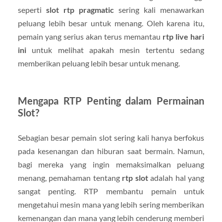
seperti
slot rtp pragmatic
sering kali menawarkan
peluang lebih besar untuk menang. Oleh karena itu,
pemain yang serius akan terus memantau
rtp live hari
ini
untuk melihat apakah mesin tertentu sedang
memberikan peluang lebih besar untuk menang.
Mengapa RTP Penting dalam Permainan
Slot?
Sebagian besar pemain slot sering kali hanya berfokus
pada kesenangan dan hiburan saat bermain. Namun,
bagi mereka yang ingin memaksimalkan peluang
menang, pemahaman tentang
rtp slot
adalah hal yang
sangat penting. RTP membantu pemain untuk
mengetahui mesin mana yang lebih sering memberikan
kemenangan dan mana yang lebih cenderung memberi