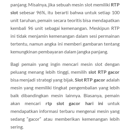
panjang. Misalnya, jika sebuah mesin slot memiliki
RTP
slot
sebesar 96%, itu berarti bahwa untuk setiap 100
unit taruhan, pemain secara teoritis bisa mendapatkan
kembali 96 unit sebagai kemenangan. Meskipun RTP
ini tidak menjamin kemenangan dalam sesi permainan
tertentu, namun angka ini memberi gambaran tentang
kemungkinan pembayaran dalam jangka panjang.
Bagi pemain yang ingin mencari mesin slot dengan
peluang menang lebih tinggi, memilih
slot RTP gacor
bisa menjadi strategi yang bijak.
Slot RTP gacor
adalah
mesin yang memiliki tingkat pengembalian yang lebih
baik dibandingkan mesin lainnya. Biasanya, pemain
akan mencari
rtp slot gacor hari ini
untuk
mendapatkan informasi terbaru mengenai mesin yang
sedang “gacor” atau memberikan kemenangan lebih
sering.