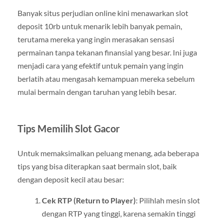
Banyak situs perjudian online kini menawarkan slot
deposit 10rb untuk menarik lebih banyak pemain,
terutama mereka yang ingin merasakan sensasi
permainan tanpa tekanan finansial yang besar. Ini juga
menjadi cara yang efektif untuk pemain yang ingin
berlatih atau mengasah kemampuan mereka sebelum
mulai bermain dengan taruhan yang lebih besar.
Tips Memilih Slot Gacor
Untuk memaksimalkan peluang menang, ada beberapa
tips yang bisa diterapkan saat bermain slot, baik
dengan deposit kecil atau besar:
Cek RTP (Return to Player)
: Pilihlah mesin slot
dengan RTP yang tinggi, karena semakin tinggi