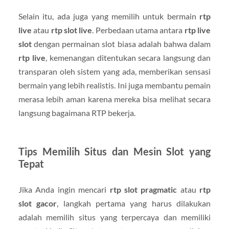
Selain itu, ada juga yang memilih untuk bermain
rtp
live
atau
rtp slot live
. Perbedaan utama antara
rtp live
slot
dengan permainan slot biasa adalah bahwa dalam
rtp live
, kemenangan ditentukan secara langsung dan
transparan oleh sistem yang ada, memberikan sensasi
bermain yang lebih realistis. Ini juga membantu pemain
merasa lebih aman karena mereka bisa melihat secara
langsung bagaimana RTP bekerja.
Tips Memilih Situs dan Mesin Slot yang
Tepat
Jika Anda ingin mencari
rtp slot pragmatic
atau
rtp
slot gacor
, langkah pertama yang harus dilakukan
adalah memilih situs yang terpercaya dan memiliki