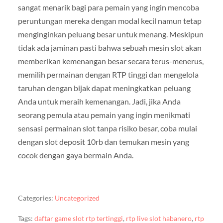
sangat menarik bagi para pemain yang ingin mencoba
peruntungan mereka dengan modal kecil namun tetap
menginginkan peluang besar untuk menang. Meskipun
tidak ada jaminan pasti bahwa sebuah mesin slot akan
memberikan kemenangan besar secara terus-menerus,
memilih permainan dengan RTP tinggi dan mengelola
taruhan dengan bijak dapat meningkatkan peluang
Anda untuk meraih kemenangan. Jadi, jika Anda
seorang pemula atau pemain yang ingin menikmati
sensasi permainan slot tanpa risiko besar, coba mulai
dengan slot deposit 10rb dan temukan mesin yang
cocok dengan gaya bermain Anda.
Categories:
Uncategorized
Tags:
daftar game slot rtp tertinggi
,
rtp live slot habanero
,
rtp