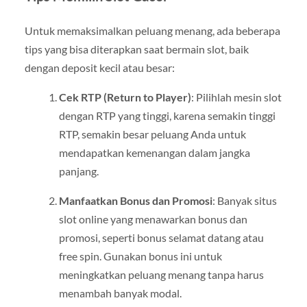
Untuk memaksimalkan peluang menang, ada beberapa
tips yang bisa diterapkan saat bermain slot, baik
dengan deposit kecil atau besar:
Cek RTP (Return to Player)
: Pilihlah mesin slot
dengan RTP yang tinggi, karena semakin tinggi
RTP, semakin besar peluang Anda untuk
mendapatkan kemenangan dalam jangka
panjang.
Manfaatkan Bonus dan Promosi
: Banyak situs
slot online yang menawarkan bonus dan
promosi, seperti bonus selamat datang atau
free spin. Gunakan bonus ini untuk
meningkatkan peluang menang tanpa harus
menambah banyak modal.