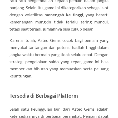
rata-rata pengembalian kepada pemain dalam jangka
panjang. Selain itu, game ini dikategorikan sebagai slot
dengan volatilitas
menengah ke tinggi
, yang berarti
kemenangan mungkin tidak terlalu sering muncul,
tetapi saat terjadi, jumlahnya bisa cukup besar.
Karena itulah, Aztec Gems cocok bagi pemain yang
menyukai tantangan dan potensi hadiah tinggi dalam
jangka waktu bermain yang tidak selalu cepat. Dengan
strategi pengelolaan saldo yang tepat, game ini bisa
memberikan hiburan yang memuaskan serta peluang
keuntungan.
Tersedia di Berbagai Platform
Salah satu keunggulan lain dari Aztec Gems adalah
ketersediaannya di berbagai perangkat. Pemain dapat