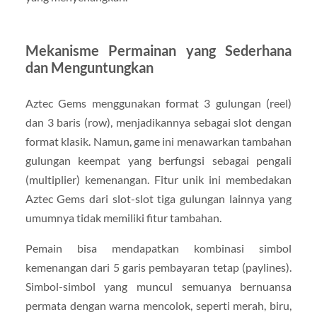
Mekanisme Permainan yang Sederhana
dan Menguntungkan
Aztec Gems menggunakan format 3 gulungan (reel)
dan 3 baris (row), menjadikannya sebagai slot dengan
format klasik. Namun, game ini menawarkan tambahan
gulungan keempat yang berfungsi sebagai pengali
(multiplier) kemenangan. Fitur unik ini membedakan
Aztec Gems dari slot-slot tiga gulungan lainnya yang
umumnya tidak memiliki fitur tambahan.
Pemain bisa mendapatkan kombinasi simbol
kemenangan dari 5 garis pembayaran tetap (paylines).
Simbol-simbol yang muncul semuanya bernuansa
permata dengan warna mencolok, seperti merah, biru,