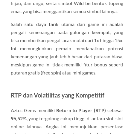
hijau, dan ungu, serta simbol Wild berbentuk topeng
emas yang bisa menggantikan semua simbol lainnya.
Salah satu daya tarik utama dari game ini adalah
pengali kemenangan pada gulungan keempat, yang
bisa memberikan pengali acak mulai dari 1x hingga 15x.
Ini memungkinkan pemain mendapatkan potensi
kemenangan yang jauh lebih besar dari putaran biasa,
meskipun game ini tidak memiliki fitur bonus seperti
putaran gratis (free spin) atau mini games.
RTP dan Volatilitas yang Kompetitif
Aztec Gems memiliki
Return to Player (RTP)
sebesar
96,52%
, yang tergolong cukup tinggi di antara slot-slot
online lainnya. Angka ini menunjukkan persentase