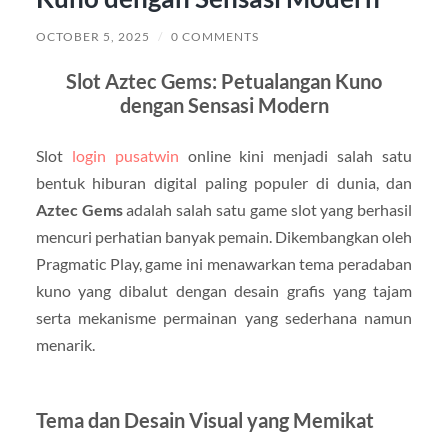
OCTOBER 5, 2025
/
0 COMMENTS
Slot Aztec Gems: Petualangan Kuno
dengan Sensasi Modern
Slot
login pusatwin
online kini menjadi salah satu
bentuk hiburan digital paling populer di dunia, dan
Aztec Gems
adalah salah satu game slot yang berhasil
mencuri perhatian banyak pemain. Dikembangkan oleh
Pragmatic Play, game ini menawarkan tema peradaban
kuno yang dibalut dengan desain grafis yang tajam
serta mekanisme permainan yang sederhana namun
menarik.
Tema dan Desain Visual yang Memikat