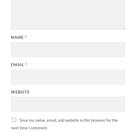
NAME
*
EMAIL
*
WEBSITE
Save my name, email, and website in this browser for the
next time I comment.