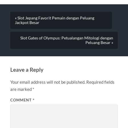
« Slot Jepang Favorit Pemain dengan Peluang
Jackpot Besar
Slot Gates of Olympus: Petualangan Mitologi dengan
Peluang Besar »
Leave a Reply
Your email address will not be published.
Required fields
are marked
*
COMMENT
*