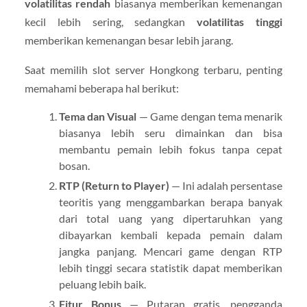
volatilitas rendah
biasanya memberikan kemenangan
kecil lebih sering, sedangkan
volatilitas tinggi
memberikan kemenangan besar lebih jarang.
Saat memilih slot server Hongkong terbaru, penting
memahami beberapa hal berikut:
Tema dan Visual
— Game dengan tema menarik
biasanya lebih seru dimainkan dan bisa
membantu pemain lebih fokus tanpa cepat
bosan.
RTP (Return to Player)
— Ini adalah persentase
teoritis yang menggambarkan berapa banyak
dari total uang yang dipertaruhkan yang
dibayarkan kembali kepada pemain dalam
jangka panjang. Mencari game dengan RTP
lebih tinggi secara statistik dapat memberikan
peluang lebih baik.
Fitur Bonus
— Putaran gratis, pengganda