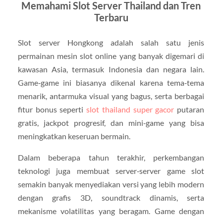
Memahami Slot Server Thailand dan Tren
Terbaru
Slot server Hongkong adalah salah satu jenis
permainan mesin slot online yang banyak digemari di
kawasan Asia, termasuk Indonesia dan negara lain.
Game‑game ini biasanya dikenal karena tema‑tema
menarik, antarmuka visual yang bagus, serta berbagai
fitur bonus seperti
slot thailand super gacor
putaran
gratis, jackpot progresif, dan mini‑game yang bisa
meningkatkan keseruan bermain.
Dalam beberapa tahun terakhir, perkembangan
teknologi juga membuat server‑server game slot
semakin banyak menyediakan versi yang lebih modern
dengan grafis 3D, soundtrack dinamis, serta
mekanisme volatilitas yang beragam. Game dengan