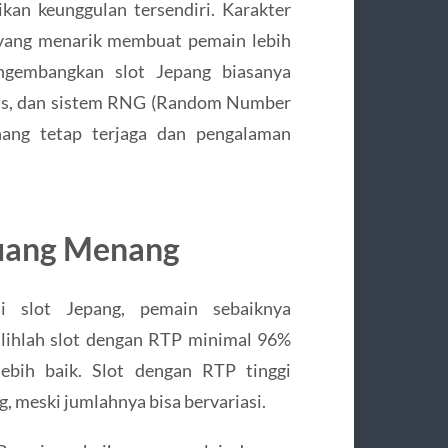
an keunggulan tersendiri. Karakter
al yang menarik membuat pemain lebih
ngembangkan slot Jepang biasanya
itas, dan sistem RNG (Random Number
nang tetap terjaga dan pengalaman
uang Menang
 slot Jepang, pemain sebaiknya
ilihlah slot dengan RTP minimal 96%
bih baik. Slot dengan RTP tinggi
 meski jumlahnya bisa bervariasi.