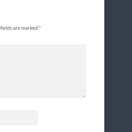
fields are marked
*