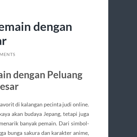
Pemain dengan
ar
MENTS
ain dengan Peluang
esar
vorit di kalangan pecinta judi online.
aya akan budaya Jepang, tetapi juga
menarik banyak pemain. Dari simbol-
ngga bunga sakura dan karakter anime,