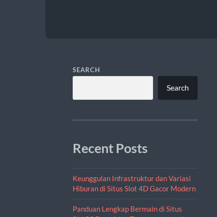
SEARCH
Search
Recent Posts
Keunggulan Infrastruktur dan Variasi
Hiburan di Situs Slot 4D Gacor Modern
Panduan Lengkap Bermain di Situs