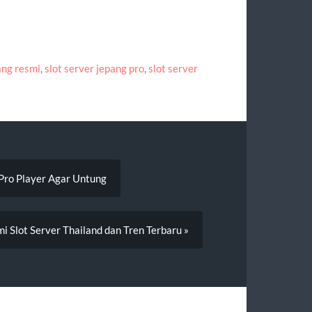
ang resmi
,
slot server jepang pro
,
slot server
Pro Player Agar Untung
Slot Server Thailand dan Tren Terbaru »