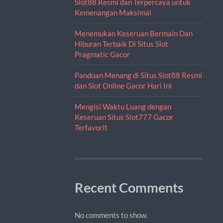
Slot88 Resmi dan Terpercaya untuk
Kemenangan Maksimal
Menemukan Keseruan Bermain Dan
Hiburan Terbaik Di Situs Slot
Pragmatic Gacor
Panduan Menang di Situs Slot88 Resmi
dan Slot Online Gacor Hari Ini
Mengisi Waktu Luang dengan
Keseruan Situs Slot777 Gacor
Terfavorit
Recent Comments
No comments to show.