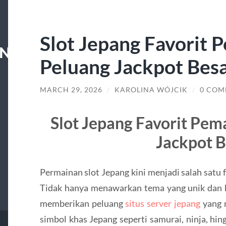
Slot Jepang Favorit 
ENU
Peluang Jackpot Bes
MARCH 29, 2026
/
KAROLINA WÓJCIK
/
0 COM
Slot Jepang Favorit Pem
Jackpot B
Permainan slot Jepang kini menjadi salah satu fa
Tidak hanya menawarkan tema yang unik dan k
memberikan peluang
situs server jepang
yang 
simbol khas Jepang seperti samurai, ninja, hi