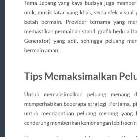
Tema Jepang yang kaya budaya juga memberik
unik, musik latar yang khas, serta efek visu
betah bermain. Provider ternama yang me
memastikan permainan stabil, grafik berkual
Generator) yang adil, sehingga peluang me
bermain aman.
Tips Memaksimalkan Pel
Untuk memaksimalkan peluang menang di
memperhatikan beberapa strategi. Pertama, p
untuk mendapatkan peluang menang yang le
cenderung memberikan kemenangan lebih sering,