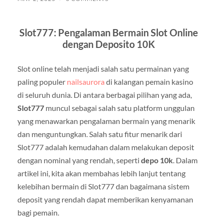
Slot777: Pengalaman Bermain Slot Online
dengan Deposito 10K
Slot online telah menjadi salah satu permainan yang
paling populer
nailsaurora
di kalangan pemain kasino
di seluruh dunia. Di antara berbagai pilihan yang ada,
Slot777
muncul sebagai salah satu platform unggulan
yang menawarkan pengalaman bermain yang menarik
dan menguntungkan. Salah satu fitur menarik dari
Slot777 adalah kemudahan dalam melakukan deposit
dengan nominal yang rendah, seperti
depo 10k
. Dalam
artikel ini, kita akan membahas lebih lanjut tentang
kelebihan bermain di Slot777 dan bagaimana sistem
deposit yang rendah dapat memberikan kenyamanan
bagi pemain.