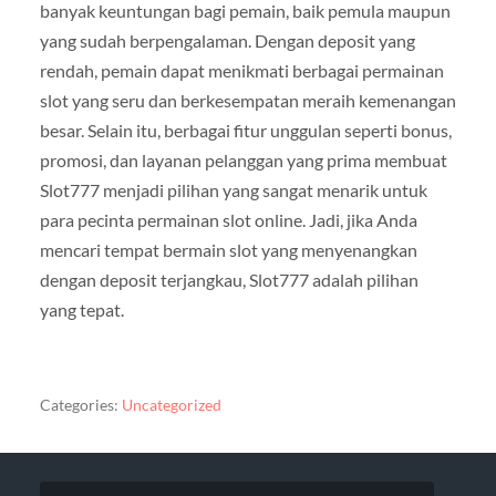
banyak keuntungan bagi pemain, baik pemula maupun
yang sudah berpengalaman. Dengan deposit yang
rendah, pemain dapat menikmati berbagai permainan
slot yang seru dan berkesempatan meraih kemenangan
besar. Selain itu, berbagai fitur unggulan seperti bonus,
promosi, dan layanan pelanggan yang prima membuat
Slot777 menjadi pilihan yang sangat menarik untuk
para pecinta permainan slot online. Jadi, jika Anda
mencari tempat bermain slot yang menyenangkan
dengan deposit terjangkau, Slot777 adalah pilihan
yang tepat.
Categories:
Uncategorized