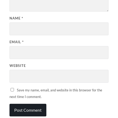
NAME
*
EMAIL
*
WEBSITE
Save my name, email, and website in this browser for the
next time I comment.