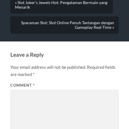
« Slot Joker’s Jewels Hot: Pengalaman Bermain yang
Menarik
Spaceman Slot: Slot Online Penuh Tantangan dengan
Gameplay Real-Time »
Leave a Reply
Your email address will not be published.
Required fields
are marked
*
COMMENT
*