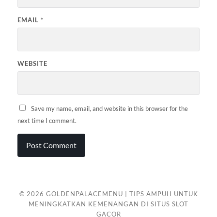
EMAIL
*
WEBSITE
Save my name, email, and website in this browser for the
next time I comment.
© 2026
GOLDENPALACEMENU | TIPS AMPUH UNTUK
MENINGKATKAN KEMENANGAN DI SITUS SLOT
GACOR