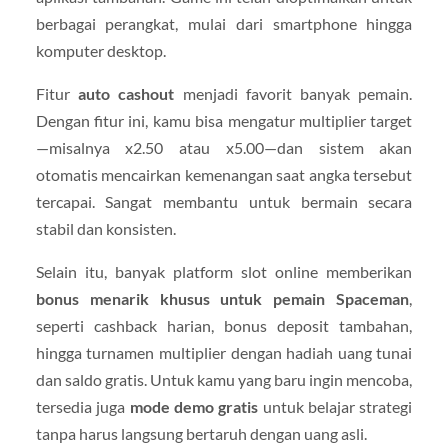
berbagai perangkat, mulai dari smartphone hingga
komputer desktop.
Fitur
auto cashout
menjadi favorit banyak pemain.
Dengan fitur ini, kamu bisa mengatur multiplier target
—misalnya x2.50 atau x5.00—dan sistem akan
otomatis mencairkan kemenangan saat angka tersebut
tercapai. Sangat membantu untuk bermain secara
stabil dan konsisten.
Selain itu, banyak platform slot online memberikan
bonus menarik khusus untuk pemain Spaceman
,
seperti cashback harian, bonus deposit tambahan,
hingga turnamen multiplier dengan hadiah uang tunai
dan saldo gratis. Untuk kamu yang baru ingin mencoba,
tersedia juga
mode demo gratis
untuk belajar strategi
tanpa harus langsung bertaruh dengan uang asli.