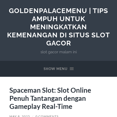
GOLDENPALACEMENU | TIPS
AMPUH UNTUK
MENINGKATKAN
KEMENANGAN DI SITUS SLOT
GACOR
slot gacor malam ini
SHOW MENU
Spaceman Slot: Slot Online
Penuh Tantangan dengan
Gameplay Real-Time
MAY 8, 2025
/
0 COMMENTS